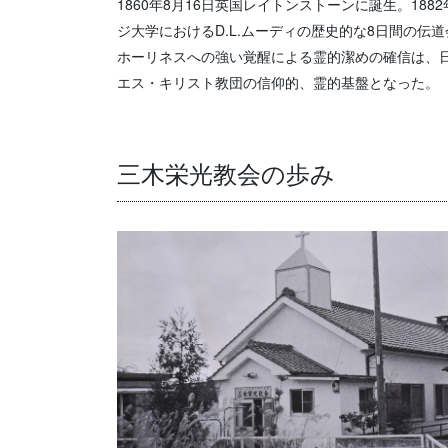
1860年8月16日英国レイトンストーンに誕生。188
ジ大学におけるD.L.ムーディの歴史的な8日間の伝
ホーリネスへの強い覚醒による霊的潔めの確信は、
エス・キリスト教団の信仰的、霊的基盤となった。
三木栄光教会の歩み