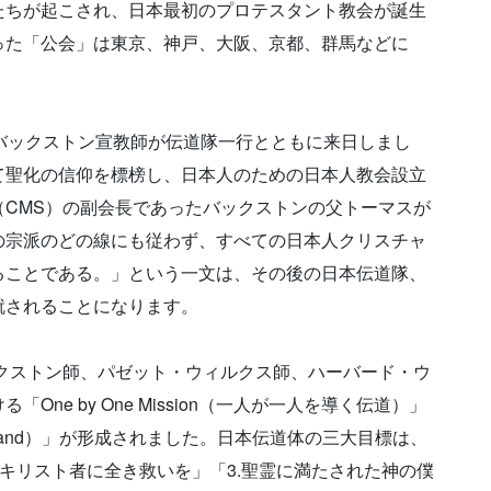
たちが起こされ、日本最初のプロテスタント教会が誕生
った「公会」は東京、神戸、大阪、京都、群馬などに
F・バックストン宣教師が伝道隊一行とともに来日しまし
て聖化の信仰を標榜し、日本人のための日本人教会設立
CMS）の副会長であったバックストンの父トーマスが
の宗派のどの線にも従わず、すべての日本人クリスチャ
ることである。」という一文は、その後の日本伝道隊、
就されることになります。
ックストン師、パゼット・ウィルクス師、ハーバード・ウ
ne by One Mission（一人が一人を導く伝道）」
tic Band）」が形成されました。日本伝道体の三大目標は、
本キリスト者に全き救いを」「3.聖霊に満たされた神の僕