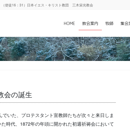
（使徒16：31）日本イエス・キリスト教団 三木栄光教会
）
HOME
教会案内
牧師
集会
教会の誕生
望んでいた、プロテスタント宣教師たちが次々と来日しま
た時代、1872年の年頭に開かれた初週祈祷会において