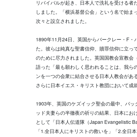
リバイバルが起き、日本人で洗礼を受ける者
しました。「横浜基督公会」という名で始ま
次々と設立されました。
1890年11月24日、英国からバークレー・
た。彼らは純真な聖書信仰、贖罪信仰に立っ
のために尽力されました。英国国教会宣教会（
語った「最も願わしく思われることは、我ら
ンを一つの会衆に結合させる日本人教会があ
さらに日本イエス・キリスト教団において成
1903年、英国のケズイック聖会の最中、バ
ッド夫妻らの半徹夜の祈りの結果、日本における「O
として「日本人伝道隊（Japan Evangelis
「1.全日本人にキリストの救いを」「2.全日