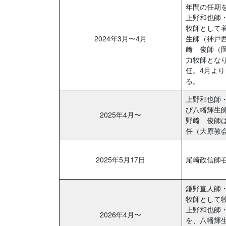
年間の任期
上野和也師
牧師として
2024年3月〜4月
生師（神戸
﨑 俊師（
力牧師とな
任。4月よ
る。
上野和也師
び八幡輝生
2025年4月〜
野﨑 俊師
任（大原教
2025年5月17日
尾崎政信師召
鎌野直人師
牧師として
上野和也師
2026年4月〜
を、八幡輝