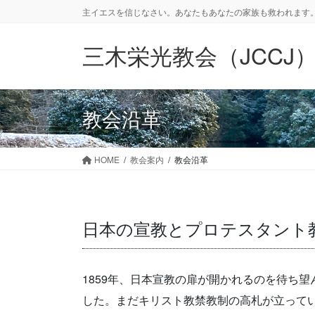
コ
ナ
主イエスを信じなさい。あなたもあなたの家族も救われます。
ン
ビ
テ
ゲ
三木栄光教会（JCCJ
ン
ー
ツ
シ
に
ョ
移
ン
教会沿革
動
に
移
動
HOME
教会案内
教会沿革
日本の宣教とプロテスタント
1859年、日本宣教の扉が開かれるのを待ち
した。まだキリスト教禁教制の高札が立ってい