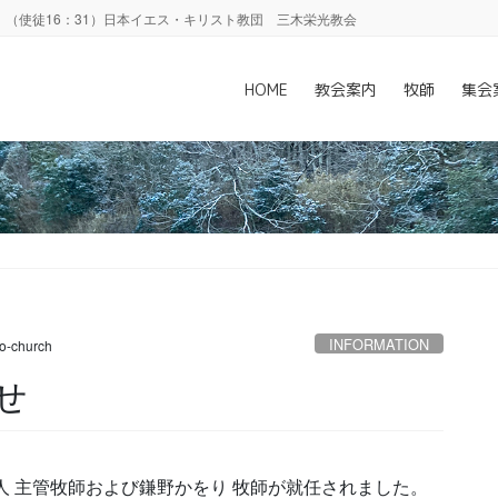
（使徒16：31）日本イエス・キリスト教団 三木栄光教会
）
HOME
教会案内
牧師
集会
INFORMATION
ko-church
せ
人 主管牧師および鎌野かをり 牧師が就任されました。