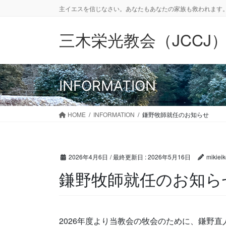
コ
ナ
主イエスを信じなさい。あなたもあなたの家族も救われます。
ン
ビ
テ
ゲ
三木栄光教会（JCCJ
ン
ー
ツ
シ
に
ョ
移
ン
INFORMATION
動
に
移
動
HOME
INFORMATION
鎌野牧師就任のお知らせ
2026年4月6日
/ 最終更新日 :
2026年5月16日
mikiei
鎌野牧師就任のお知ら
2026年度より当教会の牧会のために、鎌野直